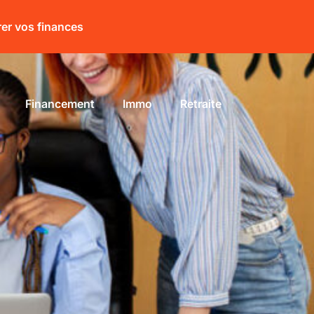
rer vos finances
Financement
Immo
Retraite