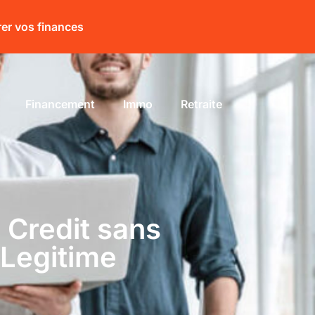
rer vos finances
Financement
Immo
Retraite
 Credit sans
 Legitime