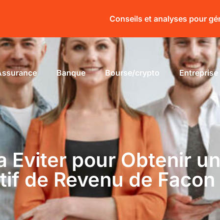
Conseils et analyses pour gé
Assurance
Banque
Bourse/crypto
Entreprise
a Eviter pour Obtenir un
atif de Revenu de Facon