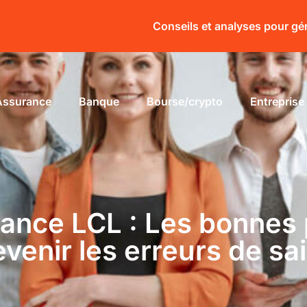
Conseils et analyses pour gé
Assurance
Banque
Bourse/crypto
Entreprise
rance LCL : Les bonnes 
evenir les erreurs de sai