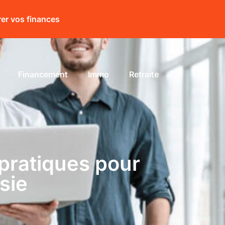
rer vos finances
Financement
Immo
Retraite
pratiques pour
sie